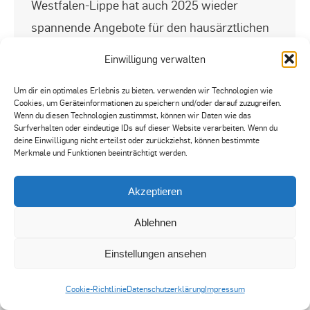
Westfalen-Lippe hat auch 2025 wieder
spannende Angebote für den hausärztlichen
Nachwuchs im Programm: Roadshow
Einwilligung verwalten
Nachwuchsinitiative Hausarztmedizin –
Um dir ein optimales Erlebnis zu bieten, verwenden wir Technologien wie
Zukunft Praxis Diese Veranstaltung ist vor
Cookies, um Geräteinformationen zu speichern und/oder darauf zuzugreifen.
allem für Studierende und Berufsinteressierte
Wenn du diesen Technologien zustimmst, können wir Daten wie das
Surfverhalten oder eindeutige IDs auf dieser Website verarbeiten. Wenn du
konzipiert. In Impulsvorträgen informieren die
deine Einwilligung nicht erteilst oder zurückziehst, können bestimmte
Merkmale und Funktionen beeinträchtigt werden.
Referentinnen und Referenten über den
schönen Beruf des Hausarztes. Dabei stehen
Akzeptieren
Themen wie Niederlassung, Finanzierung,
Ablehnen
Vereinbarkeit von…
Einstellungen ansehen
Cookie-Richtlinie
Datenschutzerklärung
Impressum