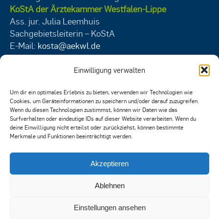
KoStA der Ärztekammer Westfalen-Lippe
Ass. jur. Julia Leemhuis
Sachgebietsleiterin – KoStA
E-Mail:
kosta@aekwl.de
Bei Fragen zum Veranstaltungsangebot der
Einwilligung verwalten
Akademie für medizinische Fortbildung
der ÄKWL und der KVWL
Um dir ein optimales Erlebnis zu bieten, verwenden wir Technologien wie
Christoph Ellers
Cookies, um Geräteinformationen zu speichern und/oder darauf zuzugreifen.
Wenn du diesen Technologien zustimmst, können wir Daten wie das
Leitung Akademie für medizinische Fortbildung
Surfverhalten oder eindeutige IDs auf dieser Website verarbeiten. Wenn du
E-Mail:
akademie@aekwl.de
deine Einwilligung nicht erteilst oder zurückziehst, können bestimmte
Merkmale und Funktionen beeinträchtigt werden.
Rechtliches
Akzeptieren
Datenschutzerklärung
Ablehnen
Impressum
Einstellungen ansehen
Cookie-Richtlinie (EU)