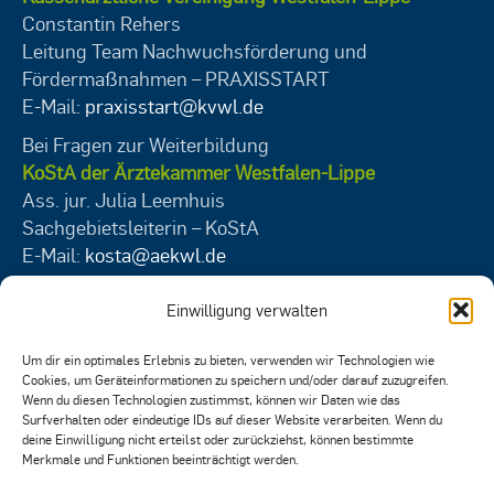
Constantin Rehers
Leitung Team Nachwuchsförderung und
Fördermaßnahmen – PRAXISSTART
E-Mail:
praxisstart@kvwl.de
Bei Fragen zur Weiterbildung
KoStA der Ärztekammer Westfalen-Lippe
Ass. jur. Julia Leemhuis
Sachgebietsleiterin – KoStA
E-Mail:
kosta@aekwl.de
Bei Fragen zum Veranstaltungsangebot der
Einwilligung verwalten
Akademie für medizinische Fortbildung
der ÄKWL und der KVWL
Um dir ein optimales Erlebnis zu bieten, verwenden wir Technologien wie
Christoph Ellers
Cookies, um Geräteinformationen zu speichern und/oder darauf zuzugreifen.
Wenn du diesen Technologien zustimmst, können wir Daten wie das
Leitung Akademie für medizinische Fortbildung
Surfverhalten oder eindeutige IDs auf dieser Website verarbeiten. Wenn du
E-Mail:
akademie@aekwl.de
deine Einwilligung nicht erteilst oder zurückziehst, können bestimmte
Merkmale und Funktionen beeinträchtigt werden.
Rechtliches