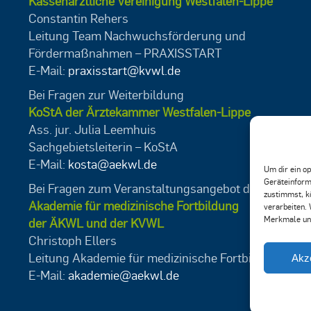
Kassenärztliche Vereinigung Westfalen-Lippe
Constantin Rehers
Leitung Team Nachwuchsförderung und
Fördermaßnahmen – PRAXISSTART
E-Mail:
praxisstart@kvwl.de
Bei Fragen zur Weiterbildung
KoStA der Ärztekammer Westfalen-Lippe
Ass. jur. Julia Leemhuis
Sachgebietsleiterin – KoStA
E-Mail:
kosta@aekwl.de
Um dir ein o
Geräteinform
Bei Fragen zum Veranstaltungsangebot der
zustimmst, k
Akademie für medizinische Fortbildung
verarbeiten. 
Merkmale und
der ÄKWL und der KVWL
Christoph Ellers
Leitung Akademie für medizinische Fortbildung
Akz
E-Mail:
akademie@aekwl.de