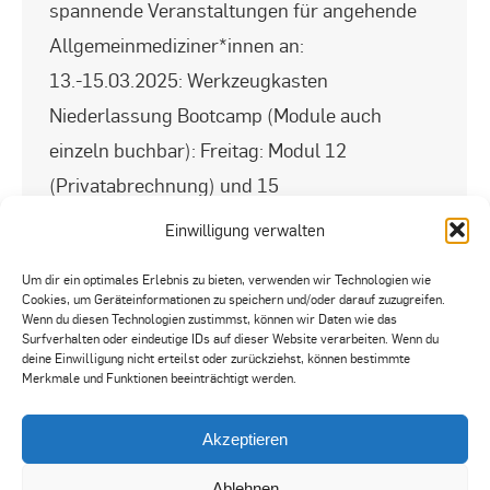
spannende Veranstaltungen für angehende
Allgemeinmediziner*innen an:
13.-15.03.2025: Werkzeugkasten
Niederlassung Bootcamp (Module auch
einzeln buchbar): Freitag: Modul 12
(Privatabrechnung) und 15
(sozialemedizinische Grundlagen) Samstag:
Einwilligung verwalten
Modul 16 (IT in der Hausarztpraxis) und 17
Um dir ein optimales Erlebnis zu bieten, verwenden wir Technologien wie
(How to HZV) https://www.haev-
Cookies, um Geräteinformationen zu speichern und/oder darauf zuzugreifen.
Wenn du diesen Technologien zustimmst, können wir Daten wie das
wl.de/index.php/fortbildung/unsere-
Surfverhalten oder eindeutige IDs auf dieser Website verarbeiten. Wenn du
fortbildungen?
deine Einwilligung nicht erteilst oder zurückziehst, können bestimmte
Merkmale und Funktionen beeinträchtigt werden.
view=article&id=3865&catid=108
11.-13.09.2025: Werkzeugkasten
Akzeptieren
Niederlassung Bootcamp Möhnesee (Module
Ablehnen