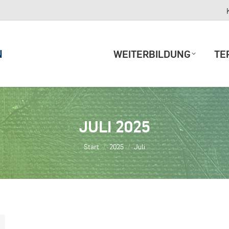
WEITERBILDUNG
T
WEITERBILDUNG
TE
JULI 2025
Sie befinden sich hier:
Start
2025
Juli