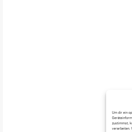
Um dir ein o
Geräteinform
zustimmst, k
verarbeiten. 