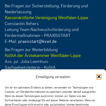
Bei Fragen zur Sicherstellung, Förderung und
Niederlassung
Kassenärztliche Vereinigung Westfalen-Lippe
Constantin Rehers
Leitung Team Nachwuchsförderung und
Fördermaßnahmen – PRAXISSTART
E-Mail:
praxisstart@kvwl.de
Bei Fragen zur Weiterbildung
KoStA der Ärztekammer Westfalen-Lippe
Ass. jur. Julia Leemhuis
Sachgebietsleiterin – KoStA
E-Mail:
kosta@aekwl.de
Einwilligung verwalten
Bei Fragen zum Veranstaltungsangebot der
Akademie für medizinische Fortbildung
Um dir ein optimales Erlebnis zu bieten, verwenden wir Technologien wie
Cookies, um Geräteinformationen zu speichern und/oder darauf zuzugreifen.
der ÄKWL und der KVWL
Wenn du diesen Technologien zustimmst, können wir Daten wie das
Christoph Ellers
Surfverhalten oder eindeutige IDs auf dieser Website verarbeiten. Wenn du
Leitung Akademie für medizinische Fortbildung
deine Einwilligung nicht erteilst oder zurückziehst, können bestimmte