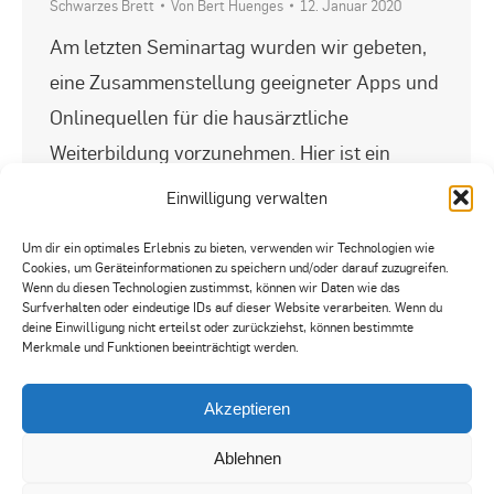
Schwarzes Brett
Von
Bert Huenges
12. Januar 2020
Am letzten Seminartag wurden wir gebeten,
eine Zusammenstellung geeigneter Apps und
Onlinequellen für die hausärztliche
Weiterbildung vorzunehmen. Hier ist ein
erster Aufschlag, der aus einer
Einwilligung verwalten
Listserverdiskussion zusammengestellt und
Um dir ein optimales Erlebnis zu bieten, verwenden wir Technologien wie
erweitert wurde (ohne Anspruch auf
Cookies, um Geräteinformationen zu speichern und/oder darauf zuzugreifen.
Wenn du diesen Technologien zustimmst, können wir Daten wie das
Vollständigkeit). Wer noch weitere
Surfverhalten oder eindeutige IDs auf dieser Website verarbeiten. Wenn du
Empfehlungen hat, kann diese unter
deine Einwilligung nicht erteilst oder zurückziehst, können bestimmte
Merkmale und Funktionen beeinträchtigt werden.
kwwl@rub.de melden. Ressource
Zielsetzung Anforderungsratgeber Radiologie
Akzeptieren
Welche Bildgebung für welche
Ablehnen
Fragestellung? Hier…